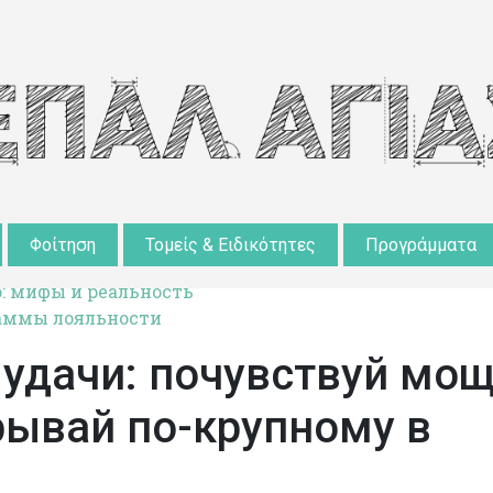
 почувствуй мощь семерок и
му в казино Олимп._2
вуй мощь семерок и выигрывай по-крупному в каз
онлайн-казино
и их особенности
Φοίτηση
Τομείς & Ειδικότητες
Προγράμματα
: мифы и реальность
аммы лояльности
 удачи: почувствуй мо
рывай по-крупному в