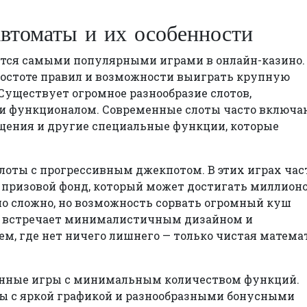
втоматы и их особенности
ются самыми популярными играми в онлайн-казино.
ростоте правил и возможности выиграть крупную
ществует огромное разнообразие слотов,
и функционалом. Современные слоты часто включа
ащения и другие специальные функции, которые
лоты с прогрессивным джекпотом. В этих играх час
й призовой фонд, который может достигать миллион
но сложно, но возможность сорвать огромный куш
от встречает минималистичным дизайном и
м, где нет ничего лишнего — только чистая матема
нные игры с минимальным количеством функций.
ы с яркой графикой и разнообразными бонусными