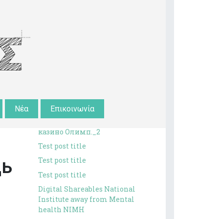
Αναζήτηση
Αναζήτηση
ино
Πρόσφατα άρθρα
Огненный вихрь удачи
Νέα
Επικοινωνία
почувствуй мощь семерок и
выигрывай по-крупному в
казино Олимп._2
Test post title
щь
Test post title
Test post title
Digital Shareables National
Institute away from Mental
health NIMH