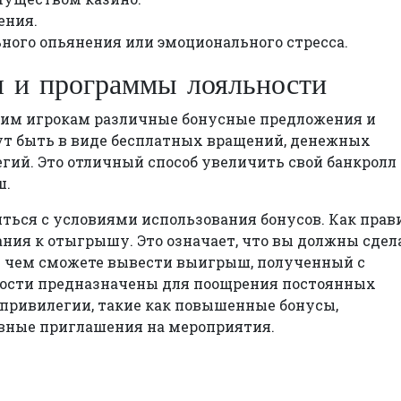
ения.
ьного опьянения или эмоционального стресса.
 и программы лояльности
оим игрокам различные бонусные предложения и
т быть в виде бесплатных вращений, денежных
ий. Это отличный способ увеличить свой банкролл
ш.
ься с условиями использования бонусов. Как прави
ния к отыгрышу. Это означает, что вы должны сдел
е чем сможете вывести выигрыш, полученный с
ости предназначены для поощрения постоянных
 привилегии, такие как повышенные бонусы,
вные приглашения на мероприятия.