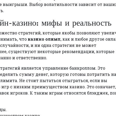
ие выигрыши. Выбор волатильности зависит от ваши
ь.
айн-казино: мифы и реальность
ожество стратегий, которые якобы позволяют увели
онимать, что
казино олимп
, как и любое другое онл
 случайности, и ни одна стратегия не может
енее, существуют некоторые рекомендации, которые
анно и ответственно.
тратегий является управление банкроллом. Это
ределить сумму денег, которую готовы потратить н
 лимита. Не стоит пытаться отыграться, если вы
 игр с низким преимуществом казино. Это означает,
вок игроков. К таким играм относятся блэкджек, по
ды.
муществом казино.