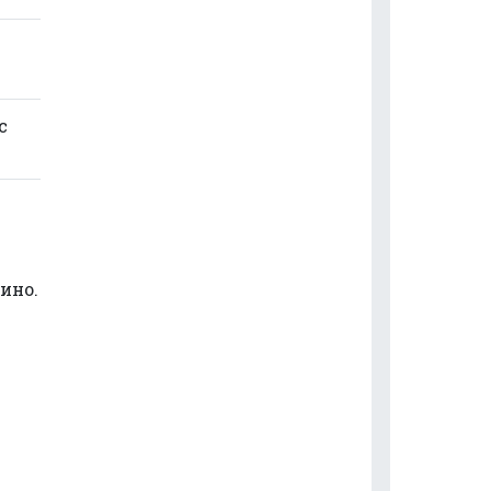
с
ино.