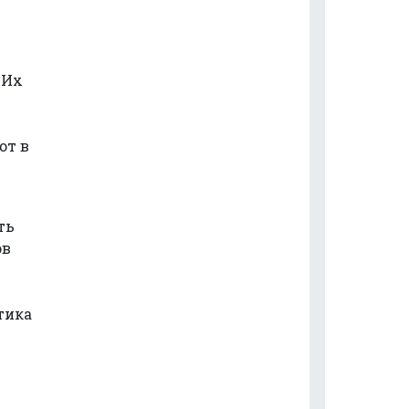
 Их
ют в
ть
ов
тика